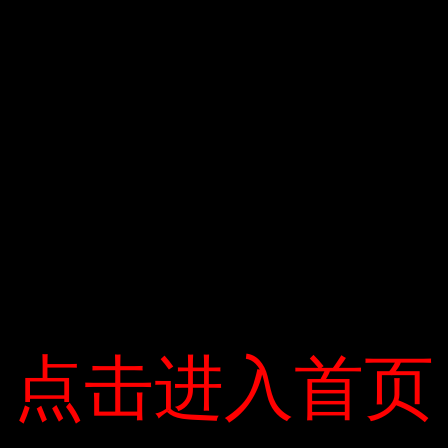
 xây dựng. Khi hai mẹ con vừa đi vào ngã tư trước trạm y
 đẩy lùi. Bạn được đưa đi cấp cứu nhưng không qua khỏi.
địa phương đã khám nghiệm hiện trường, điều tra nguyên
点击进入首页
点击进入首页