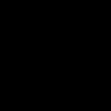
trường bắt buộc được đánh dấu
*