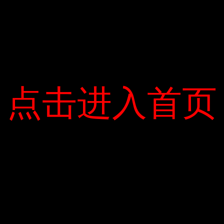
ối không ăn thức ăn ô uế. Khi sử dụng trái cây tươi, bạn
n. Rửa tay bằng xà phòng trước khi mở nhà vệ sinh và
i được khử trùng trước khi sử dụng. Không ăn rau sống,
dụng nghi phạm không đảm bảo sức khỏe vệ sinh.
点击进入首页
点击进入首页