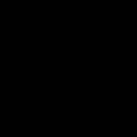
5 thực phẩm có thể g
2020-07-06
admin