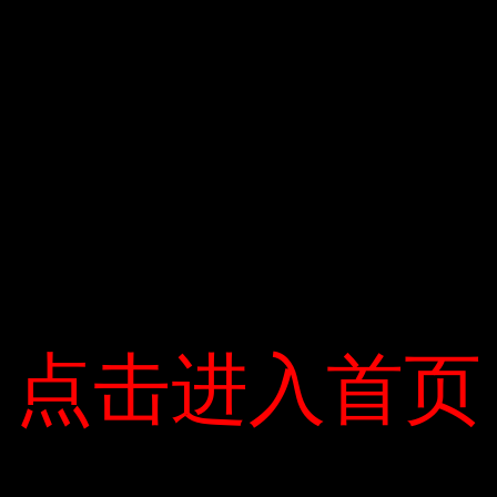
ngầm Cát Cath-Ha Dong và dạy 500 nhân viên vận
hành ga Station-Hà Nội. – Đại diện của liên doanh NJPT
(hội đồng chung và ông Masuzawa, người đứng đầu
hoạt động của Tuyến 1, cho biết: Metro 1 là dự án đầu
tiên sử dụng công nghệ Nhật Bản và đây cũng là lần
đầu tiên một chuyên gia Nhật Bản chuyển giao công
nghệ vận hành tàu điện ngầm tại Thành phố Hồ Chí
Minh Công nghệ và công nghệ chia sẻ ở Trung Quốc
Ảnh nhà máy Nhật Bản: MAUR .
点击进入首页
点击进入首页