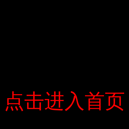
giảm được nhiều cân hơn.
hất béo hơn là chạy bộ sau khi ăn. Tuy nhiên, theo các
 thử một con đường ngắn hơn và dễ dàng hơn.
 sau khi chạy, tuy nhiên chúng ta cần bổ sung năng lượng
óng khoảng 50 calo, và đi 5 km tương đương 250 calo.
, hạn chế lượng carbohydrate và tăng tỷ lệ protein / chất
ng thực phẩm như ngũ cốc, rau và trái cây). Nếu tập thể
hợp lý, không nên ăn quá no để kết quả tập luyện tự
 chạy bộ nên cân nhắc việc ăn nhẹ trước khi tập.
 hoặc 4 bài mỗi tuần, kết hợp với tập thể dục nhịp điệu
 có thể kích thích sự trao đổi chất vào những ngày bạn
点击进入首页
点击进入首页
e, cải thiện ngoại hình và thử thách bản thân. Ảnh minh
c ngủ rất quan trọng đối với mỗi người. Trong một nghiên
cứu phát hiện ra rằng những người ngủ ít hơn thường có