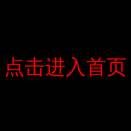
m càng tốt. Nói chung là giảm cân, dù ăn gì thì việc
 “Trong quá trình ăn kiêng, tôi không từ chối các cuộc tụ
, nhưng miễn là không vượt quá lượng calo tiêu chuẩn, tôi
 có một khái niệm vĩ mô- Tỷ lệ các chất dinh dưỡng. Bạn
ón ăn yêu thích nhưng đúng tỷ lệ dinh dưỡng. Khi đi làm
ưỡng hợp lý.
点击进入首页
点击进入首页