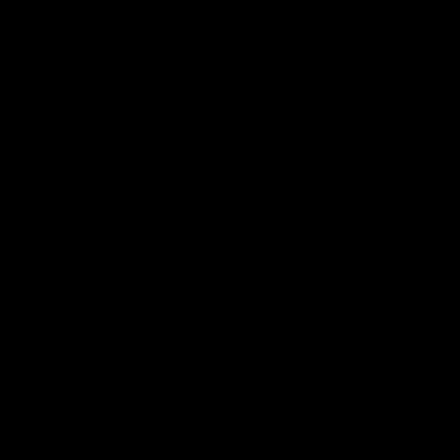
 vé tàu Tết