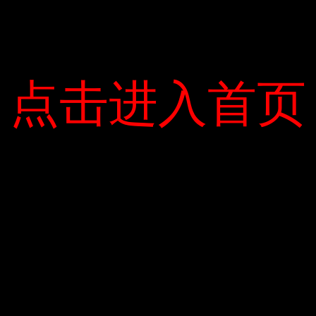
Nghiêm cấm người khác tháo dỡ hàng rào mà không
được phép, gây ra công việc nguy hiểm và hư hỏng.
点击进入首页
点击进入首页
Tốc độ cao là giai đoạn nước rút xe. Ảnh: Võ Thành
Đường Lasong-Yai bắt đầu từ ngã ba sông Tống (xã
Lộc Sơn, Fulu, Tutianshun) và điểm đến của khoản vay
(huyện Hòa Vàng, thành phố Đà Nẵng), bao gồm cả
băng qua Bạch Mã Vườn quốc gia cách đó hơn 11 km.
Theo thiết kế, đường cao tốc dài 77 km, rộng 22 mét
và có 4 làn xe. Tổng vốn xây dựng gần 11,5 nghìn tỷ