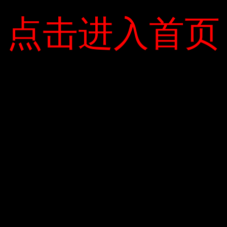
Nam và các chuyến bay quốc tế với hành khách có tình
点击进入首页
点击进入首页
trạng thể chất bất thường đã được khử trùng.
Tổng cục Hàng không dân dụng Việt Nam đã yêu cầu
các sân bay và lực lượng an ninh hàng không giám sát
chặt chẽ các tuyên bố y tế cho hành khách phải xuất
trình hoặc bỏ lỡ. — Tính đến trưa ngày 11 tháng 3,
114.191 người đã bị nhiễm nCoV trên toàn thế giới,
4.019 người đã chết. Số trường hợp hiện tại ở châu Âu
đang tăng nhanh, đặc biệt là ở Ý, Tây Ban Nha, Pháp
và Đức. Việt Nam ghi nhận 38 trường hợp bệnh nhân
nCoV, trong đó 16 bệnh nhân đã hồi phục và 2/6 đã
được tìm thấy. Ngày cuối cùng. Chính phủ đã ngừng
miễn thị thực cho công dân của 8 quốc gia / khu vực
châu Âu bao gồm Đan Mạch, Na Uy, Phần Lan, Thụy
Điển, Vương quốc Anh, Đức, Pháp và Tây Ban Nha.
Anh Duy
Giao thông
permalink