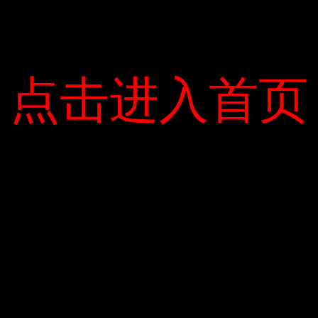
ến nhất Việt Nam hiện nay, với tổng vốn đầu tư 30 tỷ yên
ăn Chung, giá thành của trạm cân này rất thấp, do đầu tư
 đồng, cần nhà xưởng, đất cho 40-50 người vận hành. —
p đặt hệ thống cân tương tự trên đường cao tốc Pháp
点击进入首页
点击进入首页
 Hà Nội.