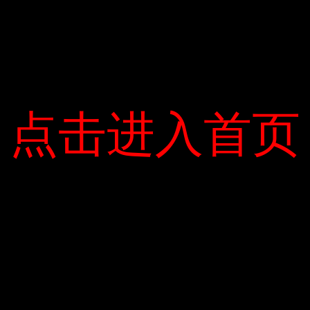
点击进入首页
点击进入首页
và
Podcast
permalink
P
DẤU HIỆU CHO THẤY BẠN
GIẢM 25 KG SAU 7 THÁNG SINH.
KHÔNG UỐNG ĐỦ NƯỚC
o
s