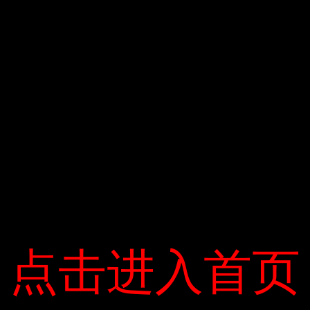
Bài tập thở 5 ngón tay – Đây là bài tập đơn giản có thể
giúp bạn giảm căng thẳng. Khi thích nghi với nhiều cảm
giác, hãy dùng ngón trỏ trượt từ từ theo đường viền
ngoài của từng ngón tay kia. Với ngón cái, kết hợp thở
chậm với chuyển động ngón trỏ trượt, hít vào bằng
mũi và từ từ quan sát chuyển động lên của các ngón
tay qua miệng Thở ra, từ từ trượt các ngón tay xuống,
lần lượt từng ngón tay xoay tròn, ngược lại, trượt từ
ngón cái sang ngón út. Vật thể thật
点击进入首页
点击进入首页
đi bộ dưới gốc cây và quan sát môi trường xung quanh.
Nghiên cứu cho thấy bạn rất thích thiên nhiên khi đi bộ
Đó là một điều tuyệt vời và có lợi cho sức khỏe tinh
thần. Chẩn đoán hình ảnh cho thấy khi bạn tận hưởng
thiên nhiên, lượng máu đến các vùng não chìm sâu