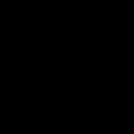
i
g
a
t
i
Tên
*
o
n
Email
*
Trang web