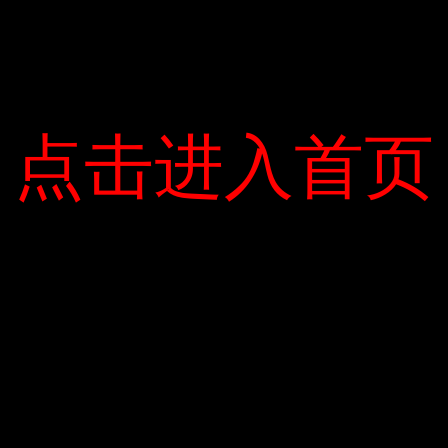
và cung cấp nhiều nhượng bộ về giá. Nếu tài khoản của
à 5 triệu đồng, bạn phải sử dụng gói tài khoản M-Money.
i từ quản lý tài khoản miễn phí (khoảng 55.000 đồng mỗi
 năm) và phí quản lý ngân hàng điện tử (khoảng 330.000
ch hàng tiết kiệm được là 495.000 đồng. Tại ngân hàng,
点击进入首页
点击进入首页
g cần thực hiện chuyển khoản liên ngân hàng lớn và có ít
n 77.000 đồng mỗi tháng (tương đương 924.000 đồng mỗi
ng cá nhân của Ngân hàng Hàng hải
ch hàng đầu tiên mỗi tháng tương đương với khoảng 3,3
oản liên ngân hàng là 11.000 đồng). Theo tính toán, khách
phát hành thẻ) luôn là lựa chọn tốt nhất để tính phí. Ví dụ,
việc rút tiền ngoại tuyến. Nếu bạn phải rút tiền thường
h bị tính phí.