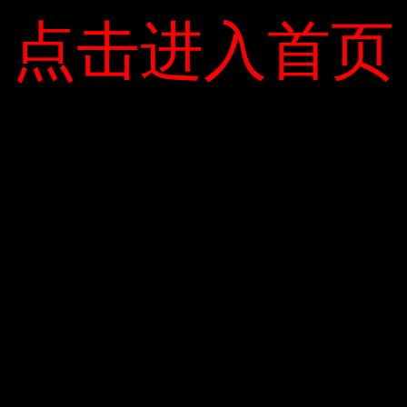
点击进入首页
点击进入首页
b) Trong trường hợp thu hồi đất nông nghiệp từ các gia
đình hoặc cá nhân trực tiếp sản xuất nông nghiệp, hỗ
trợ đào tạo, thay đổi công việc và tìm việc làm, thu hồi
đất thổ cư và di dời hộ gia đình hoặc cá nhân Cung cấp
các hoạt động và dịch vụ;
c) Hỗ trợ tái định cư, được sử dụng để thu hồi đất thổ
cư từ các gia đình và cá nhân phải di dời bởi người Việt
sống ở nước ngoài;
d) Hỗ trợ khác.