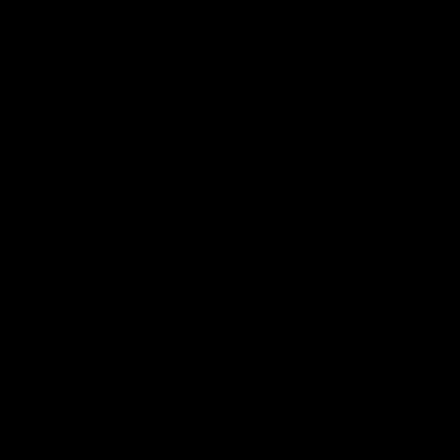
tụng Dân sự.