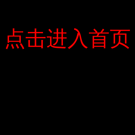
Gan là một trong những cơ quan bị ảnh hưởng nặng nề
bởi rượu. Ảnh: Chăm Sóc Sức Khỏe-Sau khi rượu vào
gan, tất cả các tế bào não chỉ “ngâm” trong rượu
点击进入首页
点击进入首页
khoảng 10 đến 15 phút. Từ đó, rượu sẽ phá hủy các
chất dẫn truyền thần kinh, gây rối loạn tâm trạng và
hành vi, giảm trí nhớ, ảnh hưởng đến sức khỏe tâm
thần. Đặc biệt, rượu có thể gây teo não. Sau khi thức
dậy, bạn có thể bị tổn thương thần kinh lâu dài.
Rượu tác động lên não và có thể khiến bạn buồn ngủ.
Do đó, bạn dễ chìm vào giấc ngủ hơn, rất nguy hiểm
khi vừa uống rượu vừa tham gia giao thông. Tuy nhiên,
bác sĩ Khanh cho rằng trên thực tế, nếu ngủ không
ngon giấc thì khi ngủ bạn rất dễ gặp ác mộng và đổ mồ
hôi trộm. Bạn cũng có thể cần phải dậy thường xuyên
hơn để đi vệ sinh.