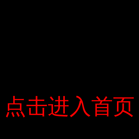
 sát trưởng giao thông của Sở cảnh sát tỉnh Tian Giang,
hạm với một máy kéo, giết chết ba nạn nhân. Các nạn nhân
riêng), Phạm Văn Bá (69 tuổi) và Thạch Thị Tiến (26 tuổi,
点击进入首页
点击进入首页
 Vĩnh Long trên quốc lộ 1 về hướng Trung Lương. Chiếc xe
và va chạm với một chiếc máy kéo do Mu Hoang Duy (Hou
i. Chiếc xe bị rách và hàng chục hành khách kêu cứu. Chín