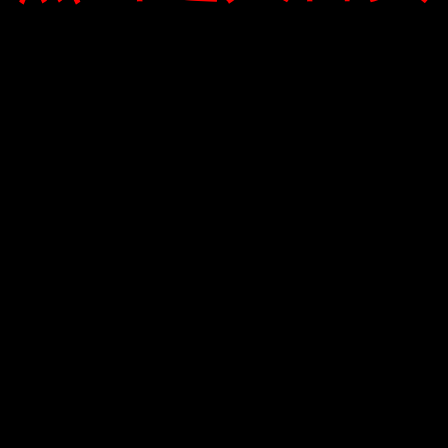
GIẢM THÀNH CÔNG 43 KG TRỌNG LƯỢNG CƠ
THỂ MỖI NĂM SAU KHI SINH